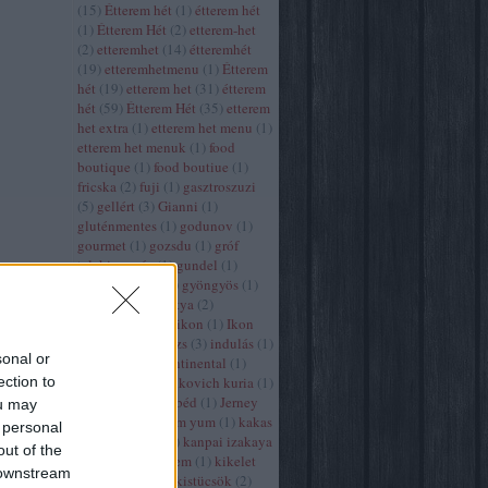
(
15
)
Étterem hét
(
1
)
étterem hét
(
1
)
Étterem Hét
(
2
)
etterem-het
(
2
)
etteremhet
(
14
)
étteremhét
(
19
)
etteremhetmenu
(
1
)
Étterem
hét
(
19
)
etterem het
(
31
)
étterem
hét
(
59
)
Étterem Hét
(
35
)
etterem
het extra
(
1
)
etterem het menu
(
1
)
etterem het menuk
(
1
)
food
boutique
(
1
)
food boutiue
(
1
)
fricska
(
2
)
fuji
(
1
)
gasztroszuzi
(
5
)
gellért
(
3
)
Gianni
(
1
)
gluténmentes
(
1
)
godunov
(
1
)
gourmet
(
1
)
gozsdu
(
1
)
gróf
teleki pomáz
(
1
)
gundel
(
1
)
gundel 120ev
(
1
)
gyöngyös
(
1
)
hal
(
2
)
halászbástya
(
2
)
horvátország
(
1
)
ikon
(
1
)
Ikon
debrecen
(
4
)
Imázs
(
3
)
indulás
(
1
)
sonal or
innio
(
1
)
intercontinental
(
1
)
ection to
jankovich
(
1
)
jankovich kuria
(
1
)
japán
(
7
)
japán ebéd
(
1
)
Jerney
ou may
(
1
)
kaeng som tom yum
(
1
)
kakas
 personal
(
1
)
kaltenberg
(
1
)
kanpai izakaya
out of the
(
1
)
kárpátia étterem
(
1
)
kikelet
 downstream
pécs
(
1
)
kína
(
1
)
kistücsök
(
2
)