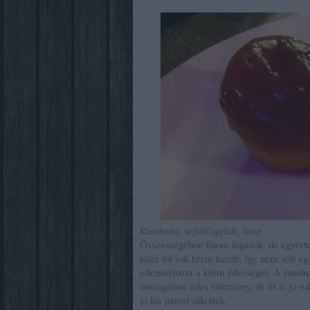
Rumbaba, tejfölfagylalt, lime
Összességében finom fogások, de egyérte
közé túl sok krém került, így nem volt e
ellensúlyozta a krém édességét. A rumbaba
önmagában édes sütemény, de itt is jó vol
jó kis párost alkottak.