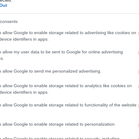
Out
consents
o allow Google to enable storage related to advertising like cookies on
evice identifiers in apps.
o allow my user data to be sent to Google for online advertising
s.
to allow Google to send me personalized advertising.
o allow Google to enable storage related to analytics like cookies on
evice identifiers in apps.
aláta
gás, és mégis mindkettő helytálló. A lazac kellően
o allow Google to enable storage related to functionality of the website
, bár kissé vastag és zsíros; a tök és az édesburgonya
a tök irányába, de kellemes és intenzív volt, passzolt
ve – kellően ress és zsenge. A malaccsászár is
o allow Google to enable storage related to personalization.
a, mégis üde, a polentakrémmel zseniális kombinációt
egészítve. A tálalás lenyűgöző, innovatív, mindkét
o allow Google to enable storage related to security, including