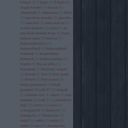
6 fogás
(
3
)
7 fogás
(
1
)
9 fogás
(
1
)
alagút bisztró
(
1
)
alcazar
(
1
)
Almalomb
(
1
)
almárium
(
1
)
Antré
(
3
)
anyukam mondta
(
2
)
apacuka
(
2
)
aranyhal
(
2
)
aranyszarvas
(
1
)
avalon miskolc
(
2
)
ázsia
(
1
)
az
anyukam mondta hogy
(
1
)
bajai
halaszcsárda
(
2
)
balaton
(
3
)
balatonakarattya
(
2
)
balatonfüred
(
1
)
balatonfüredi
borhetek
(
1
)
balatonfürei
borhetek
(
1
)
balatonszemes
(
1
)
biarritz
(
1
)
bicsár attila
(
1
)
biginning
(
1
)
bistorant szeged
(
2
)
bisztró
(
2
)
bor
(
2
)
bori mami
(
1
)
borssó
(
1
)
borvacsora
(
3
)
budai gesztenyés
(
3
)
buda
gourmet
(
5
)
café 57
(
2
)
chagall
(
1
)
chateau visz
(
1
)
chess
(
1
)
ciao
mamma
(
2
)
code 7
(
1
)
columbusz
hajó
(
2
)
corso
(
1
)
costes
(
1
)
csalogany26
(
1
)
debrecen
(
1
)
diningcity
(
1
)
Dunacorso
(
1
)
ebéd
(
21
)
eiffel
(
5
)
émile
(
2
)
emile
(
3
)
encs
(
2
)
ettemer het