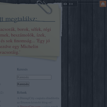
tt megtalálsz:
acsorák, borok, séfek, régi
ermek, beszámolók, ízek,
és sok finomság... 'Egy jó
kezdve egy Michelin
vacsoráig.'
Keresés
)
Rólunk
(
2
)
A DiningCity csapata elindította
)
az Étterem kóstoló blog-ot!
)
A
DiningCity.com
a világ egyik