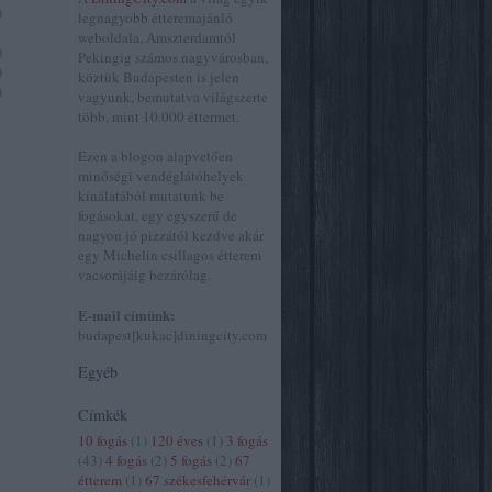
)
legnagyobb étteremajánló
weboldala, Amszterdamtól
)
Pekingig számos nagyvárosban,
)
köztük Budapesten is jelen
)
vagyunk, bemutatva világszerte
több, mint 10.000 éttermet.
Ezen a blogon alapvetően
minőségi vendéglátóhelyek
kínálatából mutatunk be
fogásokat, egy egyszerű de
nagyon jó pizzától kezdve akár
egy Michelin csillagos étterem
vacsorájáig bezárólag.
E-mail címünk:
budapest[kukac]diningcity.com
Egyéb
Címkék
10 fogás
(
1
)
120 éves
(
1
)
3 fogás
(
43
)
4 fogás
(
2
)
5 fogás
(
2
)
67
étterem
(
1
)
67 székesfehérvár
(
1
)