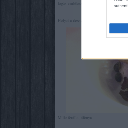
fogás emlékezetes, azonban fűszerezését t
authenti
Helyet a desszerteknek!
Mille feuille, áfonya