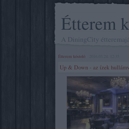
Étterem k
A DiningCity étteremajá
Étterem kóstoló
2016.03.24. 12:35
Up & Down - az ízek hullámv