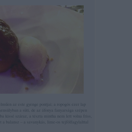
lműen az este gyenge pontjai; a ropogós ezer lap
gyensúlyban a süti, de az áfonya fanyarsága szépen
 kissé száraz, a tészta mintha nem lett volna friss,
t a balansz – a savanykás, lime-os tejfölfagylalttal