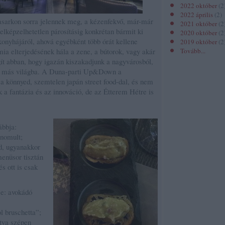
2022 október
(
2
2022 április
(
2
)
sarkon sorra jelennek meg, a kézenfekvő, már-már
2021 október
(
2
e elképzelhetetlen párosításig konkrétan bármit ki
2020 október
(
2
konyhájáról, ahová egyébként több órát kellene
2019 október
(
2
mia elterjedésének hála a zene, a bútorok, vagy akár
Tovább
...
ít abban, hogy igazán kiszakadjunk a nagyvárosból,
sen más világba. A Duna-parti Up&Down a
 a könnyed, szemtelen japán street food-dal, és nem
 a fantázia és az innováció, de az Étterem Hétre is
ábbja:
inomult;
d, ugyanakkor
menüsor tisztán
és ott is csak
se: avokádó
l bruschetta”;
átva szépen