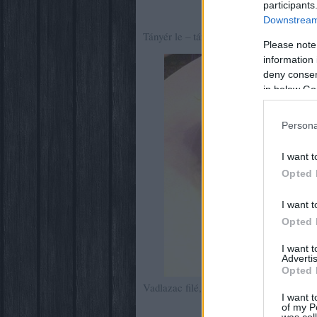
participants
Downstream 
Tányér le – tányér fel, jönnek a főételek:
Please note
information 
deny consent
in below Go
Persona
I want t
Opted 
I want t
Opted 
I want 
Advertis
Opted 
Vadlazac filé, Hokkaidó-tök, édesburgon
I want t
of my P
was col