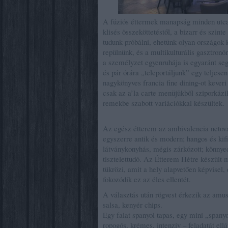
A fúziós éttermek manapság minden utca
klisés összeköttetéstől, a bizarr és szint
tudunk próbálni, ehetünk olyan országok 
repülnünk, és a multikulturális gasztronó
a személyzet egyenruhája is egyaránt seg
és pár órára „teleportáljunk” egy telje
nagykönyves francia fine dining-ot keveri
csak az a’la carte menüjükből sziporkázik
remekbe szabott variációkkal készültek.
Az egész étterem az ambivalencia netov
egyszerre antik és modern; hangos és kif
látványkonyhás, mégis zárkózott; könnye
tisztelettudó. Az Étterem Hétre készült 
tükrözi, amit a hely alapvetően képvisel, 
fokozódik ez az éles ellentét.
A választás után rögvest érkezik az amu
salsa, kenyér chips.
Egy falat spanyol tapas, egy mini „spanyo
ropogós, krémes, intenzív – feladatát ell