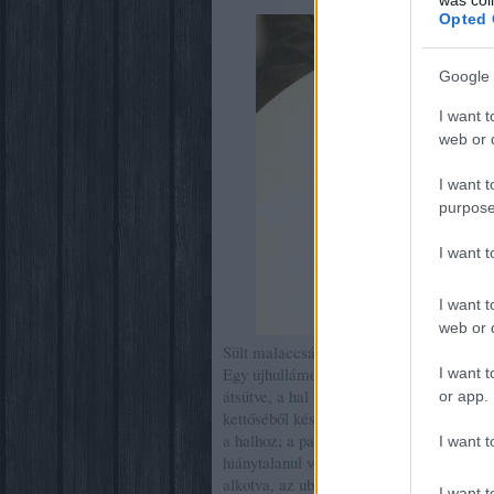
Opted 
Google 
I want t
web or d
I want t
purpose
I want 
I want t
web or d
Sült malaccsászár, polentakrém, uborkas
Egy újhullámos japán és egy ősmagyar fo
I want t
átsütve, a hal húsa omlós, a bőre ropogós
or app.
kettőséből készített püré ugyan elbillent 
a halhoz; a pak choi tökéletesre volt főz
I want t
hiánytalanul volt átsütve, egyszerre laz
alkotva, az uborkasalátával hibátlanul ki
I want t