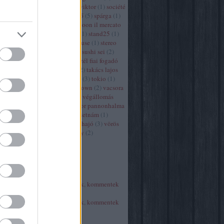
sauska
(
1
)
segal viktor
(
1
)
société
(
2
)
Solier gödöllő
(
5
)
spárga
(
1
)
spoon hajó
(
4
)
spoon il mercato
(
1
)
spoon lodge
(
1
)
stand25
(
1
)
steak
(
1
)
steakhouse
(
1
)
stereo
chef
(
1
)
sushi
(
2
)
sushi sei
(
2
)
szalámibolt
(
1
)
szél fiai fogadó
(
3
)
születésnap
(
2
)
takács lajos
(
1
)
terasz
(
1
)
thai
(
3
)
tokio
(
1
)
traktor
(
2
)
up n down
(
2
)
vacsora
(
45
)
vakvarjú
(
1
)
végállomás
bistorant
(
1
)
viator pannonhalma
(
1
)
via luna
(
2
)
vietnám
(
1
)
vodka
(
1
)
vogue hajó
(
3
)
vörös
homár
(
1
)
zsolnay
(
2
)
Címkefelhő
Feedek
RSS 2.0
bejegyzések
,
kommentek
Atom
bejegyzések
,
kommentek