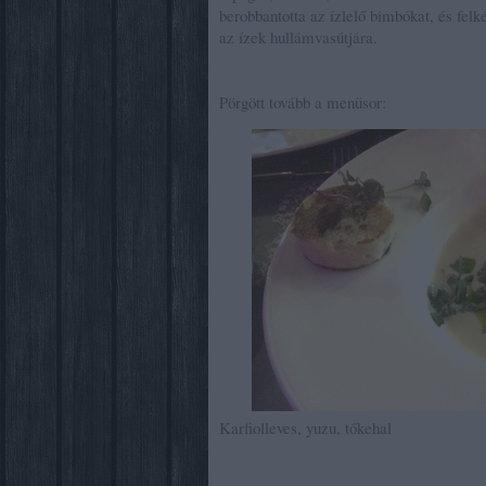
berobbantotta az ízlelő bimbókat, és felk
az ízek hullámvasútjára.
Pörgött tovább a menüsor:
Karfiolleves, yuzu, tőkehal