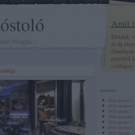
óstoló
Amit i
Ebédek, v
nló blogja...
és új étt
élmények 
pizzától 
csillagos 
asútja
Archívum
2026 április
(
2
)
2025 október
(
2
2025 április
(
2
)
2024 november
2024 április
(
2
)
2023 október
(
2
2023 március
(
2