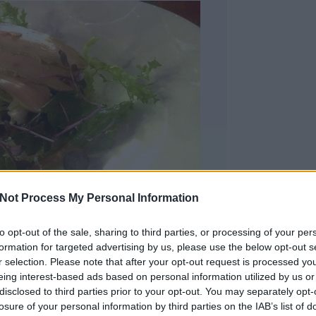
Not Process My Personal Information
 (japáncitrom) adja a testét és csavarja meg a fogást,
to opt-out of the sale, sharing to third parties, or processing of your per
ányér szélére helyezett tőkehal-koronggal lesz a
formation for targeted advertising by us, please use the below opt-out s
on nincs mit ragozni, lágy és omlós; a
r selection. Please note that after your opt-out request is processed y
es párost alkotnak, amikor jön a shiso – és csinál
eing interest-based ads based on personal information utilized by us or
ysíkú párból a kissé mentás, élénk ízével. Az
disclosed to third parties prior to your opt-out. You may separately opt-
kkal teljesek a fogások, de az adagok nagysága óva
losure of your personal information by third parties on the IAB’s list of