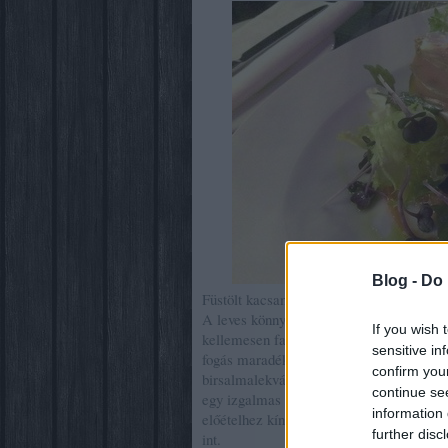
Blog -
Do 
Füstölt kacsamáj, birsalma, shiso
A leves könnyed, tavaszias, átütő; a yuzu
If you wish 
kellemesen fanyar utóízt produkál, de a t
sensitive in
fogás maradéktalan és egész. A kacsamáj
confirm you
birsalmalekvárral már-már laposan tökélet
continue se
egy izgalmas szerelmi háromszöget az eg
information 
előételhez kínált friss házi kenyérfalato
further disc
int.