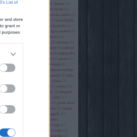
B’s List of
kobuta
(
1
)
köles
(
1
)
korea
(
1
)
kóstoló
(
1
)
kóstoló menü
(
1
)
kovacs antal
(
1
)
kovács antal
(
1
)
er and store
központ bisztró
(
1
)
l.a.bodegita
(
1
)
la-guna
(
1
)
laci konyha
(
1
)
to grant or
laci pecsenye
(
2
)
lajsz andrás
(
1
)
ed purposes
la perle noire
(
5
)
leves
(
1
)
lokalista miskolc
(
2
)
macesz
(
1
)
malomkert veszprém
(
3
)
malom
miskolc
(
1
)
manna
(
6
)
matrjoska
vega
(
2
)
megnyitó
(
1
)
menü
(
1
)
mészár
(
1
)
mészár steak
(
4
)
michelin
(
1
)
mimama konyhája
(
2
)
miskolc
(
1
)
na pasta
(
2
)
nika
(
2
)
nU
(
2
)
nyúl
(
1
)
olasz
(
1
)
olimpia vendéglő
(
1
)
orosz
(
1
)
pane vino
(
2
)
party
(
1
)
peppers
(
1
)
pesti disznó
(
1
)
piac
(
1
)
planet sushi allee
(
2
)
pomo doro
(
1
)
prime steakhouse
(
1
)
ramen
(
1
)
ramenka
(
1
)
reggeli
(
1
)
robinson
(
1
)
rosinante
szigetmonostor
(
2
)
sajt
(
1
)
sajtótájékoztató
(
1
)
sake
(
2
)
sakura
(
1
)
sakura gozsdu
(
1
)